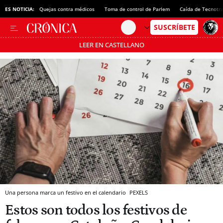
ES NOTICIA:
Quejas contra médicos
Toma de control de Parlem
Caída de Tecnotr
LEER EN CASTELLANO
Pásate al MODO AHORRO
Una persona marca un festivo en el calendario
PEXELS
Estos son todos los festivos de