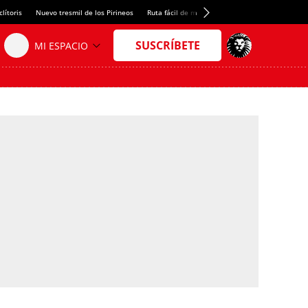
lítoris
Nuevo tresmil de los Pirineos
Ruta fácil de montaña
El arroz más meloso