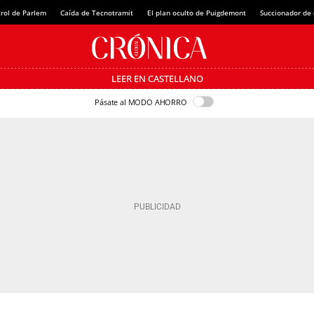
rol de Parlem
Caída de Tecnotramit
El plan oculto de Puigdemont
Succionador de c
LEER EN CASTELLANO
Pásate al MODO AHORRO