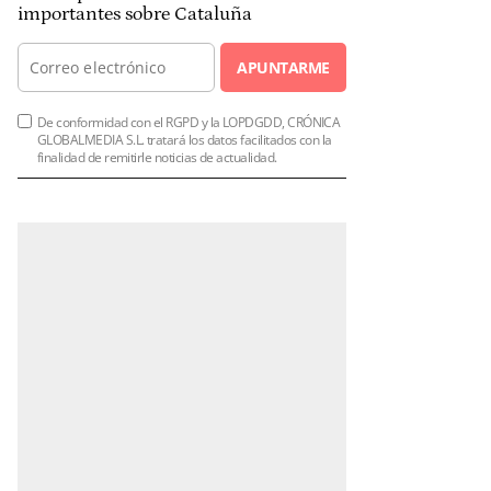
importantes sobre Cataluña
APUNTARME
De conformidad con el RGPD y la LOPDGDD, CRÓNICA
GLOBALMEDIA S.L. tratará los datos facilitados con la
finalidad de remitirle noticias de actualidad.