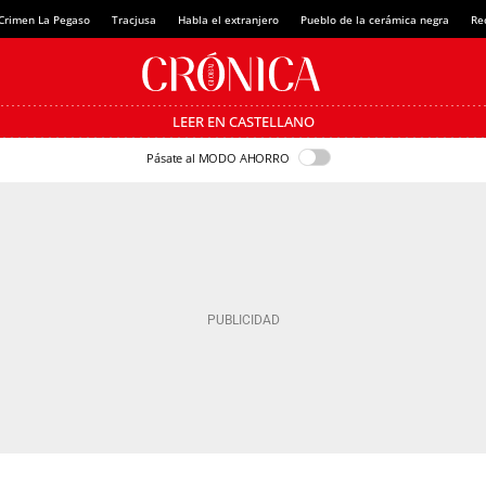
Crimen La Pegaso
Tracjusa
Habla el extranjero
Pueblo de la cerámica negra
Re
LEER EN CASTELLANO
Pásate al MODO AHORRO