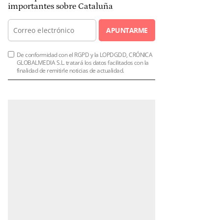
importantes sobre Cataluña
APUNTARME
De conformidad con el RGPD y la LOPDGDD, CRÓNICA
GLOBALMEDIA S.L. tratará los datos facilitados con la
finalidad de remitirle noticias de actualidad.