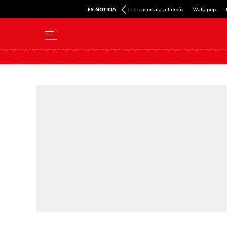
ES NOTICIA:
Junts acorrala a Comín
Wallapop