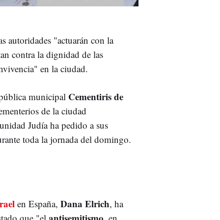
as autoridades "actuarán con la
an contra la dignidad de las
nvivencia" en la ciudad.
Cementiris de
 pública municipal
cementerios de la ciudad
unidad Judía ha pedido a sus
urante toda la jornada del domingo.
rael
Dana Elrich
en España,
, ha
antisemitismo
stado que "el
, en