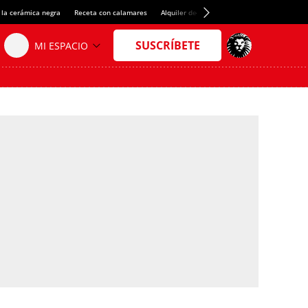
 la cerámica negra
Receta con calamares
Alquiler de habitaciones en España
Créd