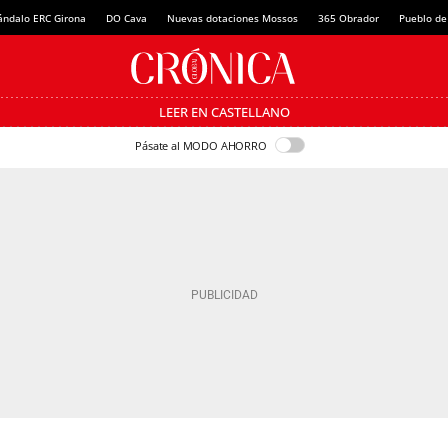
ándalo ERC Girona
DO Cava
Nuevas dotaciones Mossos
365 Obrador
Pueblo de
LEER EN CASTELLANO
Pásate al MODO AHORRO