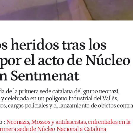
s heridos tras los
por el acto de Núcleo
en Sentmenat
da de la primera sede catalana del grupo neonazi,
 celebrada en un polígono industrial del Vallès,
s, cargas policiales y el lanzamiento de objetos contra
o
:
Neonazis, Mossos y antifascistas, enfrentados en la
 primera sede de Núcleo Nacional a Cataluña