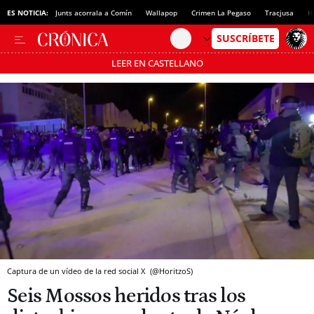
ES NOTICIA:
Junts acorrala a Comín
Wallapop
Crimen La Pegaso
Tracjusa
H
LEER EN CASTELLANO
Pásate al MODO AHORRO
Captura de un vídeo de la red social X
(@HoritzoS)
Seis Mossos heridos tras los