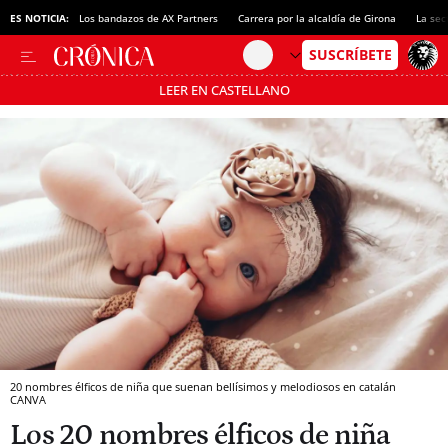
ES NOTICIA:
Los bandazos de AX Partners
Carrera por la alcaldía de Girona
La sec
LEER EN CASTELLANO
Pásate al MODO AHORRO
20 nombres élficos de niña que suenan bellísimos y melodiosos en catalán
CANVA
Los 20 nombres élficos de niña