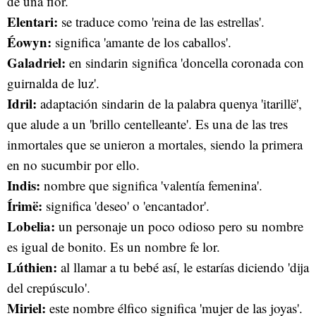
de una flor.
Elentari:
se traduce como 'reina de las estrellas'.
Éowyn:
significa 'amante de los caballos'.
Galadriel:
en sindarin significa 'doncella coronada con
guirnalda de luz'.
Idril:
adaptación sindarin de la palabra quenya 'itarillë',
que alude a un 'brillo centelleante'. Es una de las tres
inmortales que se unieron a mortales, siendo la primera
en no sucumbir por ello.
Indis:
nombre que significa 'valentía femenina'.
Írimë:
significa 'deseo' o 'encantador'.
Lobelia:
un personaje un poco odioso pero su nombre
es igual de bonito. Es un nombre fe lor.
Lúthien:
al llamar a tu bebé así, le estarías diciendo 'dija
del crepúsculo'.
Miriel:
este nombre élfico significa 'mujer de las joyas'.