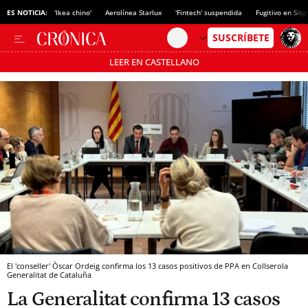
ES NOTICIA:
'Ikea chino'
Aerolínea Starlux
'Fintech' suspendida
Fugitivo en Sitg
LEER EN CASTELLANO
Pásate al MODO AHORRO
El 'conseller' Òscar Ordeig confirma los 13 casos positivos de PPA en Collserola
Generalitat de Cataluña
La Generalitat confirma 13 casos