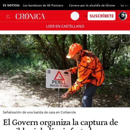
ES NOTICIA:
Los bandazos de AX Partners
Carrera por la alcaldía de Girona
La sec
LEER EN CASTELLANO
Pásate al MODO AHORRO
Señalización de una batida de caza en Collserola
El Govern organiza la captura de