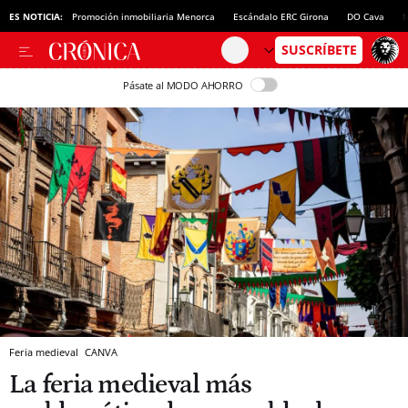
ES NOTICIA:
Promoción inmobiliaria Menorca
Escándalo ERC Girona
DO Cava
N
Pásate al MODO AHORRO
Feria medieval
CANVA
La feria medieval más