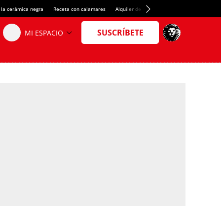
 la cerámica negra
Receta con calamares
Alquiler de habitaciones en España
Créd