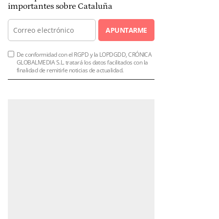
importantes sobre Cataluña
APUNTARME
De conformidad con el RGPD y la LOPDGDD, CRÓNICA
GLOBALMEDIA S.L. tratará los datos facilitados con la
finalidad de remitirle noticias de actualidad.