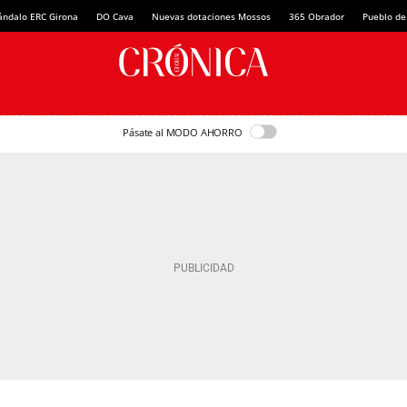
ándalo ERC Girona
DO Cava
Nuevas dotaciones Mossos
365 Obrador
Pueblo de
Pásate al MODO AHORRO