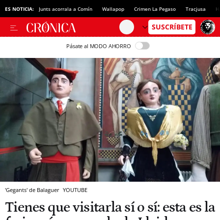
ES NOTICIA:
Junts acorrala a Comín
Wallapop
Crimen La Pegaso
Tracjusa
H
Pásate al MODO AHORRO
'Gegants' de Balaguer
YOUTUBE
Tienes que visitarla sí o sí: esta es la