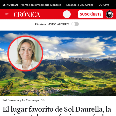
ES NOTICIA:
Promoción inmobiliaria Menorca
Escándalo ERC Girona
DO Cava
N
Pásate al MODO AHORRO
Sol Daurella y La Cerdanya
CG
El lugar favorito de Sol Daurella, la