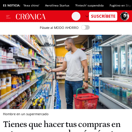
ES NOTICIA:
'Ikea chino'
Aerolínea Starlux
'Fintech' suspendida
Fugitivo en Sitg
Pásate al MODO AHORRO
Hombre en un supermercado
Tienes que hacer tus compras en