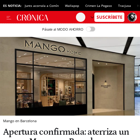
ES NOTICIA:
Junts acorrala a Comín
Wallapop
Crimen La Pegaso
Tracjusa
H
Pásate al MODO AHORRO
Mango en Barcelona
Apertura confirmada: aterriza un