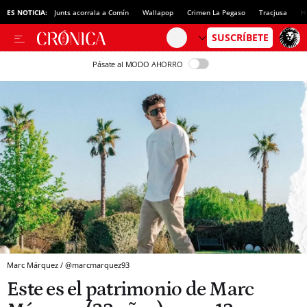
ES NOTICIA:
Junts acorrala a Comín
Wallapop
Crimen La Pegaso
Tracjusa
H
Pásate al MODO AHORRO
Marc Márquez / @marcmarquez93
Este es el patrimonio de Marc