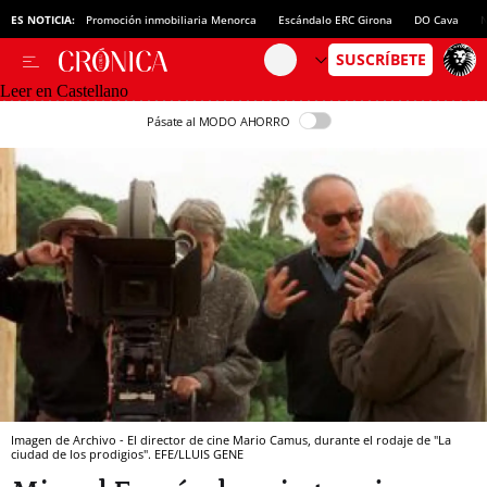
ES NOTICIA:
Promoción inmobiliaria Menorca
Escándalo ERC Girona
DO Cava
N
Leer en Castellano
Pásate al MODO AHORRO
Imagen de Archivo - El director de cine Mario Camus, durante el rodaje de "La
ciudad de los prodigios". EFE/LLUIS GENE