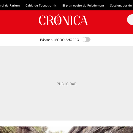
rol de Parlem
Caída de Tecnotramit
El plan oculto de Puigdemont
Succionador de c
Pásate al MODO AHORRO