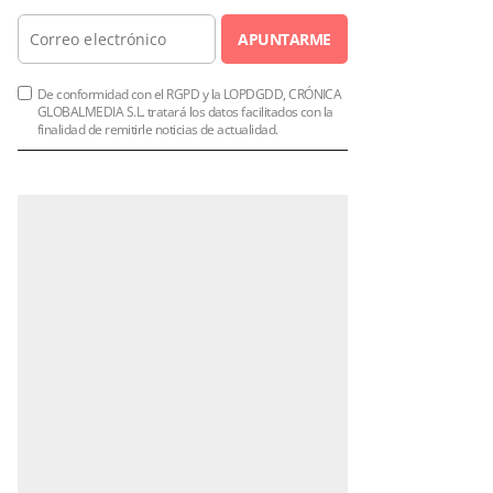
APUNTARME
De conformidad con el RGPD y la LOPDGDD, CRÓNICA
GLOBALMEDIA S.L. tratará los datos facilitados con la
finalidad de remitirle noticias de actualidad.