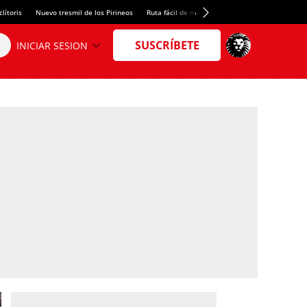
lítoris
Nuevo tresmil de los Pirineos
Ruta fácil de montaña
El arroz más meloso