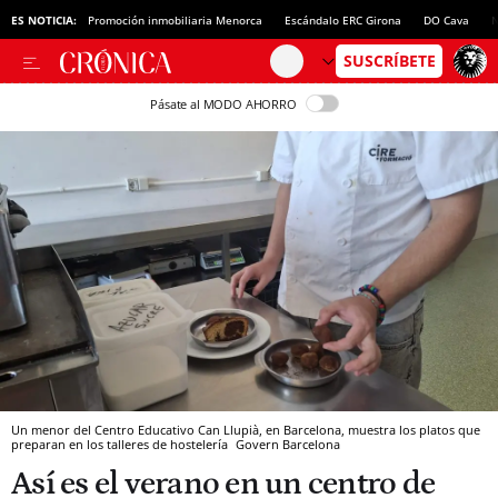
ES NOTICIA:
Promoción inmobiliaria Menorca
Escándalo ERC Girona
DO Cava
N
Pásate al MODO AHORRO
Un menor del Centro Educativo Can Llupià, en Barcelona, muestra los platos que
preparan en los talleres de hostelería
Govern
Barcelona
Así es el verano en un centro de