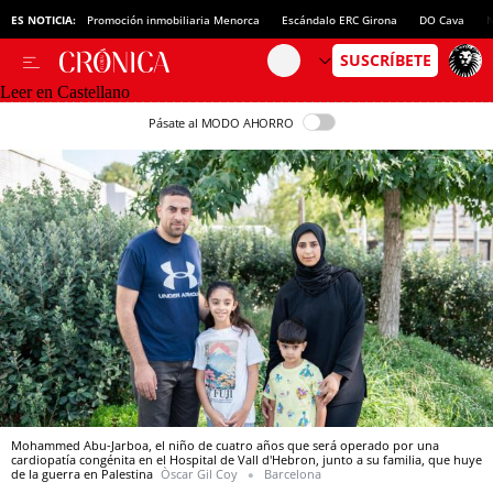
ES NOTICIA:
Promoción inmobiliaria Menorca
Escándalo ERC Girona
DO Cava
N
Leer en Castellano
Pásate al MODO AHORRO
Mohammed Abu-Jarboa, el niño de cuatro años que será operado por una
cardiopatía congénita en el Hospital de Vall d'Hebron, junto a su familia, que huye
de la guerra en Palestina
Òscar Gil Coy
Barcelona