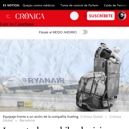
ES NOTICIA:
Quejas contra médicos
Toma de control de Parlem
Caída de Tecnotr
Leer en Castellano
Pásate al MODO AHORRO
Equipaje frente a un avión de la compañía Vueling
Crónica Global
Crónica
Global
Barcelona