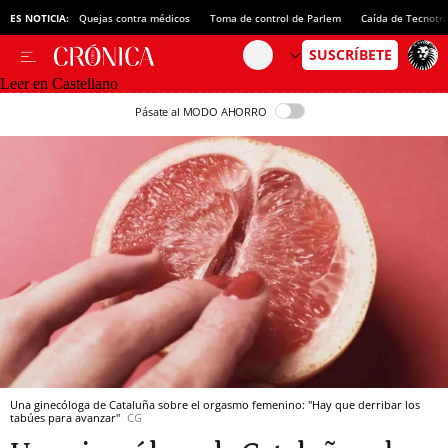
ES NOTICIA:
Quejas contra médicos
Toma de control de Parlem
Caída de Tecnotr
Leer en Castellano
Pásate al MODO AHORRO
Una ginecóloga de Cataluña sobre el orgasmo femenino: "Hay que derribar los
tabúes para avanzar"
CG