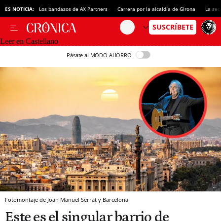
ES NOTICIA:
Los bandazos de AX Partners
Carrera por la alcaldía de Girona
La sec
Leer en Castellano
Pásate al MODO AHORRO
Fotomontaje de Joan Manuel Serrat y Barcelona
Este es el singular barrio de