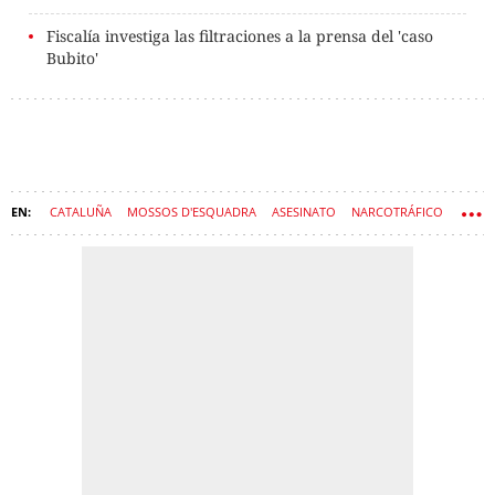
Fiscalía investiga las filtraciones a la prensa del 'caso
Bubito'
CATALUÑA
MOSSOS D'ESQUADRA
ASESINATO
NARCOTRÁFICO
PUERTO DE BARCELONA
COCAÍNA
SANT ADRIÀ DE BESÒS
CRIMEN
AUDIENCIA DE BARCELONA
CASUALS