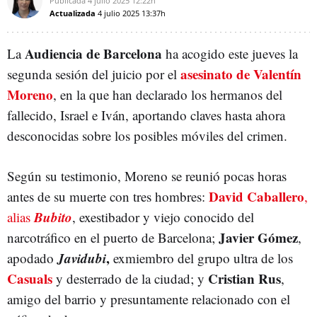
Publicada
4 julio 2025
12:22h
Actualizada
4 julio 2025
13:37h
Audiencia de Barcelona
La
ha acogido este jueves la
asesinato de Valentín
segunda sesión del juicio por el
Moreno
, en la que han declarado los hermanos del
fallecido, Israel e Iván, aportando claves hasta ahora
desconocidas sobre los posibles móviles del crimen.
Según su testimonio, Moreno se reunió pocas horas
David Caballero
antes de su muerte con tres hombres:
,
Bubito
alias
, exestibador y viejo conocido del
Javier Gómez
narcotráfico en el puerto de Barcelona;
,
Javidubi
,
apodado
exmiembro del grupo ultra de los
Casuals
Cristian Rus
y desterrado de la ciudad; y
,
amigo del barrio y presuntamente relacionado con el