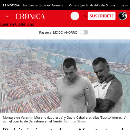
ES NOTICIA:
Los bandazos de AX Partners
Carrera por la alcaldía de Girona
La sec
Leer en Castellano
Pásate al MODO AHORRO
Montaje de Valentín Moreno (izquierda) y David Caballero, alias 'Bubito' (derecha)
con el puerto de Barcelona en el fondo
Crónica Global