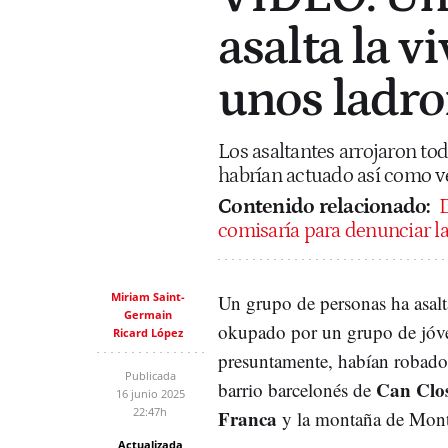
asalta la 
unos ladro
Los asaltantes arrojaron tod
habrían actuado así como v
Contenido relacionado:
D
comisaría para denunciar l
Miriam Saint-
Un grupo de personas ha asal
Germain
okupado por un grupo de jóv
Ricard López
presuntamente, habían robado
Publicada
Can Clo
barrio barcelonés de
16 junio 2025
22:47h
Franca
y la montaña de Mont
Actualizada