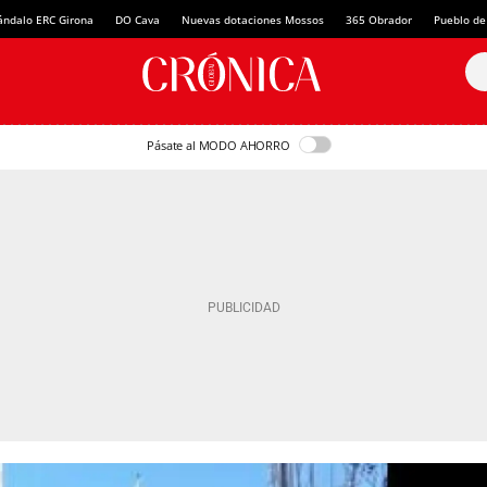
ándalo ERC Girona
DO Cava
Nuevas dotaciones Mossos
365 Obrador
Pueblo de
Pásate al MODO AHORRO