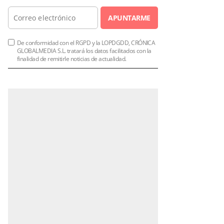
APUNTARME
De conformidad con el RGPD y la LOPDGDD, CRÓNICA
GLOBALMEDIA S.L. tratará los datos facilitados con la
finalidad de remitirle noticias de actualidad.