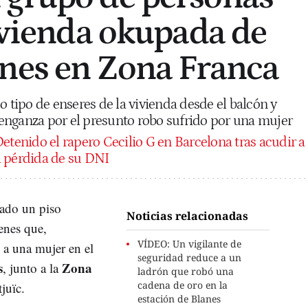
vivienda okupada de
nes en Zona Franca
o tipo de enseres de la vivienda desde el balcón y
enganza por el presunto robo sufrido por una mujer
etenido el rapero Cecilio G en Barcelona tras acudir a
a pérdida de su DNI
tado un piso
Noticias relacionadas
enes que,
VÍDEO: Un vigilante de
 a una mujer en el
seguridad reduce a un
s
Zona
, junto a la
ladrón que robó una
cadena de oro en la
juïc.
estación de Blanes