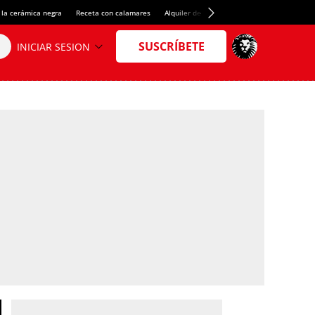
 la cerámica negra
Receta con calamares
Alquiler de habitaciones en España
Créd