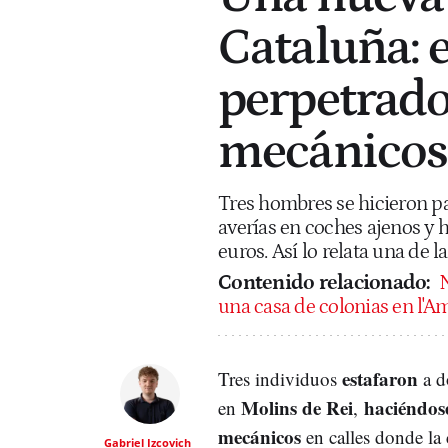
Cataluña: 
perpetrado
mecánicos 
Tres hombres se hicieron pa
averías en coches ajenos y 
euros. Así lo relata una de 
Contenido relacionado:
N
una casa de colonias en l'Am
estafaron
Tres individuos
a d
Molins de Rei
haciéndos
en
,
mecánicos
en calles donde la c
Gabriel Izcovich