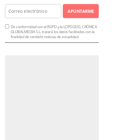
APUNTARME
De conformidad con el RGPD y la LOPDGDD, CRÓNICA
GLOBALMEDIA S.L. tratará los datos facilitados con la
finalidad de remitirle noticias de actualidad.