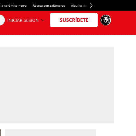
 la cerámica negra
Receta con calamares
Alquiler de habitaciones en España
Créd