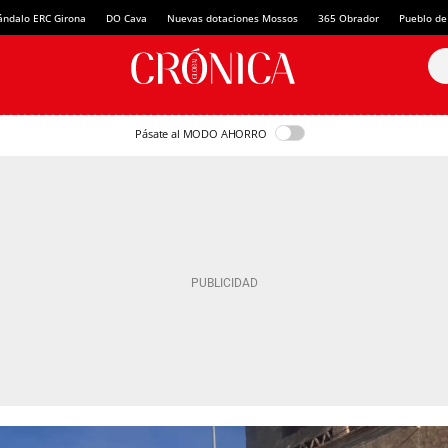
ándalo ERC Girona
DO Cava
Nuevas dotaciones Mossos
365 Obrador
Pueblo de
Pásate al MODO AHORRO