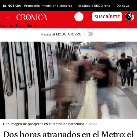
ES NOTICIA:
Promoción inmobiliaria Menorca
Escándalo ERC Girona
DO Cava
N
Leer en Castellano
Pásate al MODO AHORRO
Una imagen de pasajeros en el Metro de Barcelona
Cedida
Dos horas atrapados en el Metro: el