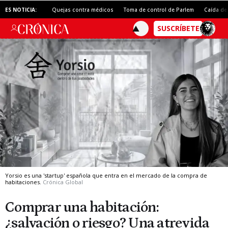
ES NOTICIA:
Quejas contra médicos
Toma de control de Parlem
Caída de
Yorsio es una 'startup' española que entra en el mercado de la compra de
habitaciones.
Crónica Global
Comprar una habitación:
¿salvación o riesgo? Una atrevida