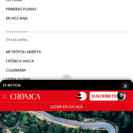
PRIMERAS PLANAS
EN VOZ BAJA
Otras webs
METRÓPOLI ABIERTA
CRÓNICA VASCA
CULEMANÍA
LETRA GLOBAL
ATLÁNTICO HOY
CONSUMIDOR GLOBAL
HULE & MANTEL
COMPARTE
Servicios