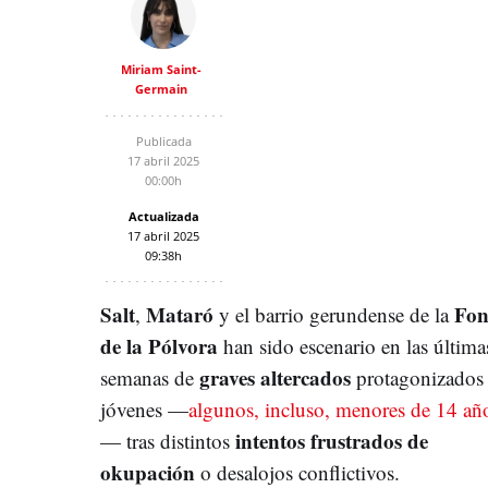
Miriam Saint-
Germain
Publicada
17 abril 2025
00:00h
Actualizada
17 abril 2025
09:38h
Salt
Mataró
Fon
,
y el barrio gerundense de la
de la Pólvora
han sido escenario en las última
graves altercados
semanas de
protagonizados
jóvenes —
algunos, incluso, menores de 14 añ
intentos frustrados de
— tras distintos
okupación
o desalojos conflictivos.