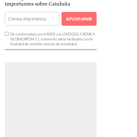
importantes sobre Cataluña
APUNTARME
De conformidad con el RGPD y la LOPDGDD, CRÓNICA
GLOBALMEDIA S.L. tratará los datos facilitados con la
finalidad de remitirle noticias de actualidad.