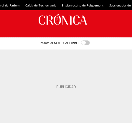
rol de Parlem
Caída de Tecnotramit
El plan oculto de Puigdemont
Succionador de c
Pásate al MODO AHORRO