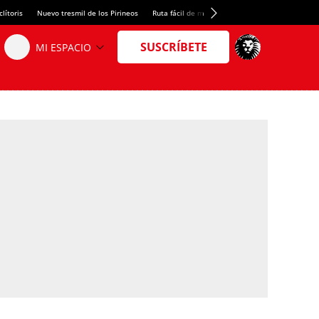
lítoris
Nuevo tresmil de los Pirineos
Ruta fácil de montaña
El arroz más meloso