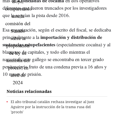
4 toneladas de cocaína
más de
en dos operativos
diferentes que fueron truncados por los investigadores
que le seguían la pista desde 2016.
Esa organización, según el escrito del fiscal, se dedicaba
importación y distribución de
principalmente a la
sustancias estupefacientes
(especialmente cocaína) y al
blanqueo de capitales, y todo ello mientras el
narcotraficante gallego se encontraba en tercer grado
penitenciario fruto de una condena previa a 16 años y
10 meses de prisión.
Noticias relacionadas
El alto tribunal catalán rechaza investigar al juez
Aguirre por la instrucción de la trama rusa del
'procés'