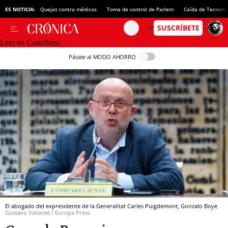
ES NOTICIA:
Quejas contra médicos
Toma de control de Parlem
Caída de Tecnotr
Leer en Castellano
Pásate al MODO AHORRO
El abogado del expresidente de la Generalitat Carles Puigdemont, Gonzalo Boye
Gustavo Valiente / Europa Press