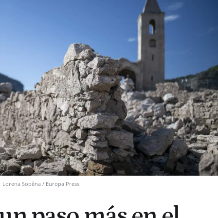
u
Lorena Sopêna / Europa Press
un paso más en el