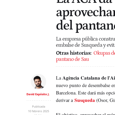
aprovecham
del pantan
La empresa pública constru
embalse de Susqueda y evit
Otras historias:
Okupas de
pantano de Sau
Agència Catalana de l'A
La
nuevo punto de desembalse e
Barcelona. Este dará más opcio
David Expósito J.
Susqueda
derivar a
(Osor, Gi
Publicada
10 febrero 2025
El objetivo, aprovechar al má