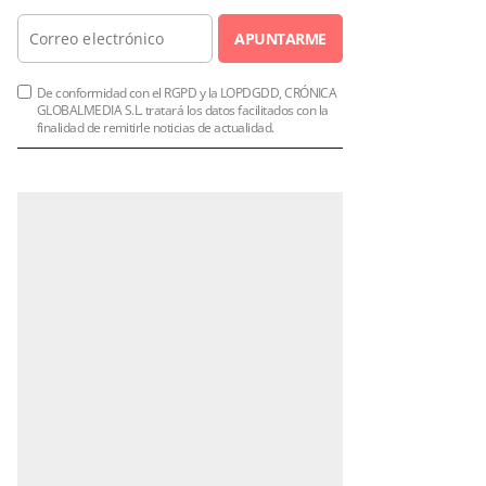
APUNTARME
De conformidad con el RGPD y la LOPDGDD, CRÓNICA
GLOBALMEDIA S.L. tratará los datos facilitados con la
finalidad de remitirle noticias de actualidad.