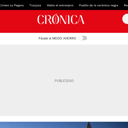
Crimen La Pegaso
Tracjusa
Habla el extranjero
Pueblo de la cerámica negra
Re
Pásate al MODO AHORRO