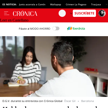
ES NOTICIA:
Junts acorrala a Comín
Wallapop
Crimen La Pegaso
Tracjusa
H
Leer en Castellano
Pásate al MODO AHORRO
D.G.V. durante su entrevista con Crónica Global
Òscar Gil
Barcelona