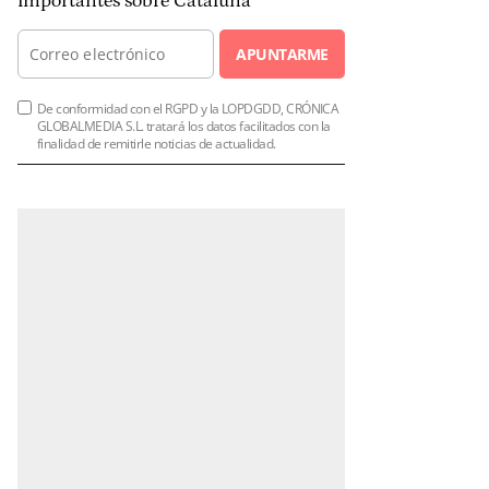
importantes sobre Cataluña
APUNTARME
De conformidad con el RGPD y la LOPDGDD, CRÓNICA
GLOBALMEDIA S.L. tratará los datos facilitados con la
finalidad de remitirle noticias de actualidad.