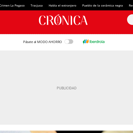
Crimen La Pegaso
Tracjusa
Habla el extranjero
Pueblo de la cerámica negra
Re
Pásate al MODO AHORRO