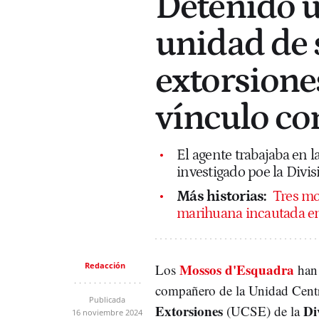
Detenido u
unidad de 
extorsione
vínculo co
El agente trabajaba en l
investigado poe la Divi
Más historias:
Tres mo
marihuana incautada e
Redacción
Mossos d'Esquadra
Los
ha
compañero de la Unidad Cent
Publicada
Extorsiones
Di
(UCSE) de la
16 noviembre 2024