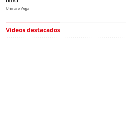
oliva"
Urimare Vega
Videos destacados
Italia investiga el
Protecció Civil alerta de
hallazgo de bolsas con
un aumento de los