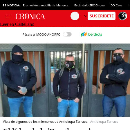
ES NOTICIA:
Promoción inmobiliaria Menorca
Escándalo ERC Girona
DO Cava
N
Leer en Castellano
Pásate al MODO AHORRO
Vista de algunos de los miembros de Antiokupa Tarraco.
Antiokupa Tarraco