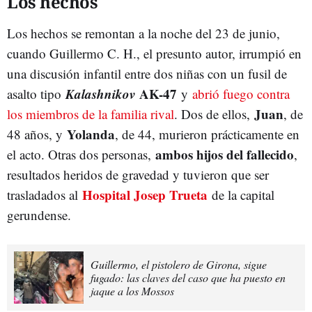
Los hechos
Los hechos se remontan a la noche del 23 de junio,
cuando Guillermo C. H., e
l
presunto autor, irrumpió en
una discusión infantil entre dos niñas con un fusil de
Kalashnikov
AK-47
asalto tipo
y
abrió fuego contra
Juan
los miembros de la familia rival
. Dos de ellos,
, de
Yolanda
48 años, y
, de 44, murieron prácticamente en
ambos hijos del fallecido
el acto. Otras dos personas,
,
resultados heridos de gravedad y tuvieron que ser
Hospital Josep Trueta
trasladados al
de la capital
gerundense.
Guillermo, el pistolero de Girona, sigue
fugado: las claves del caso que ha puesto en
jaque a los Mossos