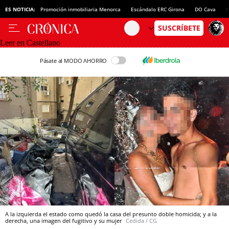
ES NOTICIA:
Promoción inmobiliaria Menorca
Escándalo ERC Girona
DO Cava
N
Leer en Castellano
Pásate al MODO AHORRO
A la izquierda el estado como quedó la casa del presunto doble homicida; y a la
derecha, una imagen del fugitivo y su mujer
Cedida / CG