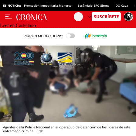
ES NOTICIA:
Promoción inmobiliaria Menorca
Escándalo ERC Girona
DO Cava
N
Leer en Castellano
Pásate al MODO AHORRO
Agentes de la Policía Nacional en el operativo de detención de los líderes de este
entramado criminal
CNP