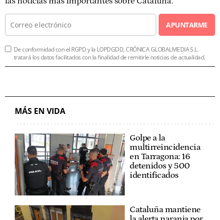
las noticias más importantes sobre Cataluña.
APUNTARME
De conformidad con el RGPD y la LOPDGDD, CRÓNICA GLOBALMEDIA S.L.
tratará los datos facilitados con la finalidad de remitirle noticias de actualidad.
MÁS EN VIDA
Golpe a la
multirreincidencia
en Tarragona: 16
detenidos y 500
identificados
Cataluña mantiene
la alerta naranja por