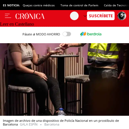
ES NOTICIA:
Quejas contra médicos
Toma de control de Parlem
Caída de Tecnotr
Leer en Castellano
Pásate al MODO AHORRO
Imagen de archivo de una dispositivo de Policía Nacional en un prostíbulo de
Barcelona
GALA ESPÍN
Barcelona