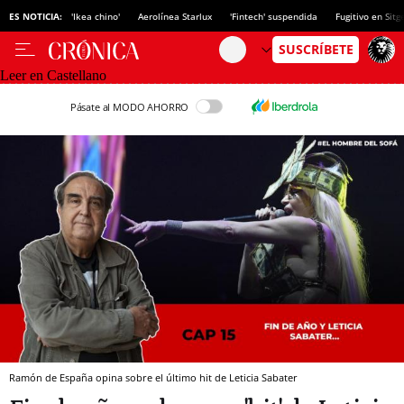
ES NOTICIA:
'Ikea chino'
Aerolínea Starlux
'Fintech' suspendida
Fugitivo en Sitg
Leer en Castellano
Pásate al MODO AHORRO
Ramón de España opina sobre el último hit de Leticia Sabater