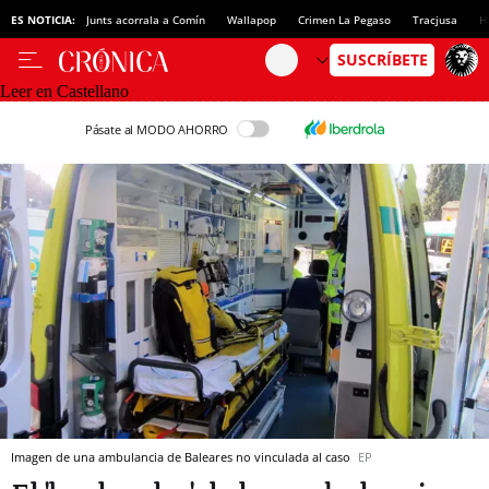
ES NOTICIA:
Junts acorrala a Comín
Wallapop
Crimen La Pegaso
Tracjusa
H
Leer en Castellano
Pásate al MODO AHORRO
Imagen de una ambulancia de Baleares no vinculada al caso
EP