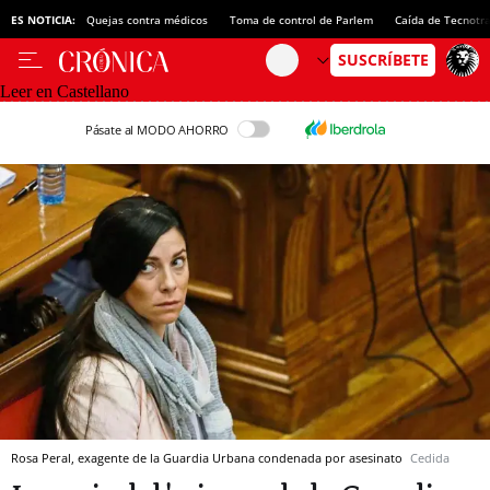
ES NOTICIA:
Quejas contra médicos
Toma de control de Parlem
Caída de Tecnotr
Leer en Castellano
Pásate al MODO AHORRO
Rosa Peral, exagente de la Guardia Urbana condenada por asesinato
Cedida