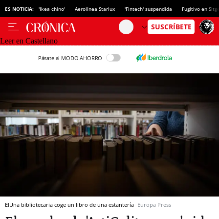
ES NOTICIA:
'Ikea chino'
Aerolínea Starlux
'Fintech' suspendida
Fugitivo en Sitg
Leer en Castellano
Pásate al MODO AHORRO
ElUna bibliotecaria coge un libro de una estantería
Europa Press