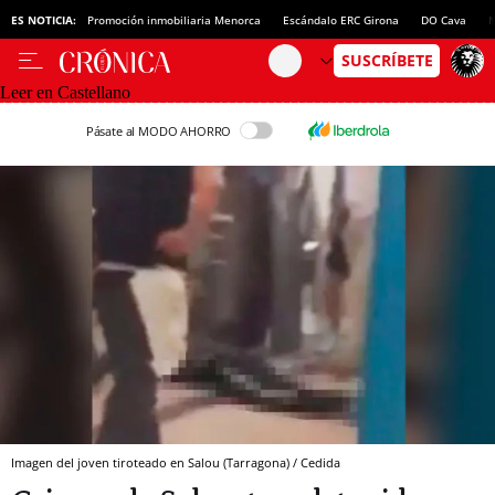
ES NOTICIA:
Promoción inmobiliaria Menorca
Escándalo ERC Girona
DO Cava
N
Leer en Castellano
Pásate al MODO AHORRO
Imagen del joven tiroteado en Salou (Tarragona) / Cedida