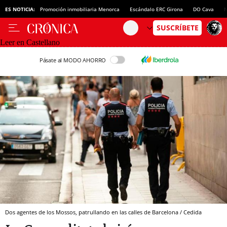
ES NOTICIA:
Promoción inmobiliaria Menorca
Escándalo ERC Girona
DO Cava
N
Leer en Castellano
Pásate al MODO AHORRO
Dos agentes de los Mossos, patrullando en las calles de Barcelona / Cedida