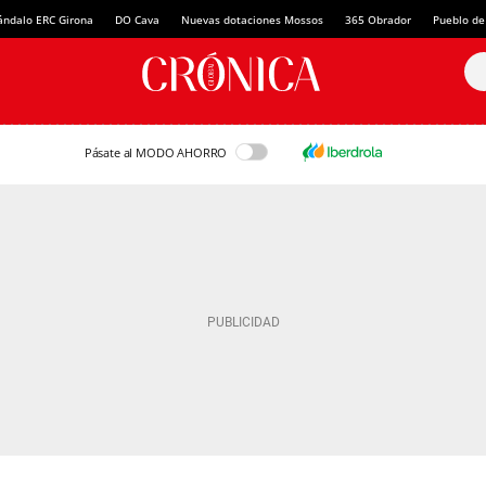
ándalo ERC Girona
DO Cava
Nuevas dotaciones Mossos
365 Obrador
Pueblo de
Pásate al MODO AHORRO