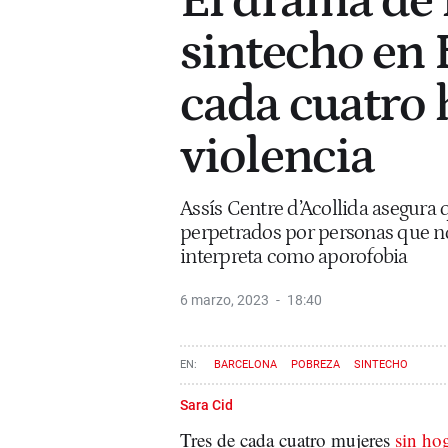
El drama de 
sintecho en 
cada cuatro 
violencia
Assís Centre d’Acollida asegura q
perpetrados por personas que no 
interpreta como aporofobia
6 marzo, 2023
18:40
BARCELONA
POBREZA
SINTECHO
Sara Cid
Tres de cada cuatro mujeres
sin ho