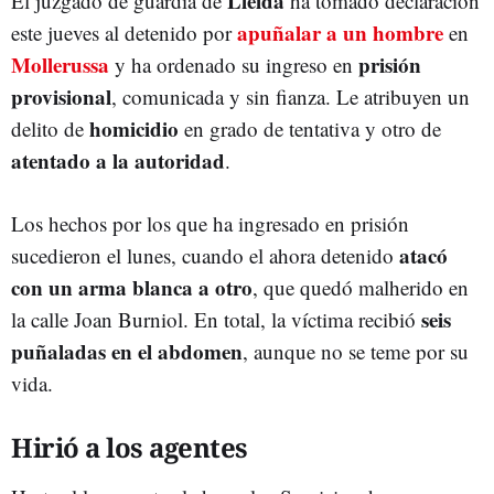
Lleida
El juzgado de guardia de
ha tomado declaración
apuñalar a un hombre
este jueves al detenido por
en
Mollerussa
prisión
y ha ordenado su ingreso en
provisional
, comunicada y sin fianza. Le atribuyen un
homicidio
delito de
en grado de tentativa y otro de
atentado a la autoridad
.
Los hechos por los que ha ingresado en prisión
atacó
sucedieron el lunes, cuando el ahora detenido
con un arma blanca a otro
, que quedó malherido en
seis
la calle Joan Burniol. En total, la víctima recibió
puñaladas en el abdomen
, aunque no se teme por su
vida.
Hirió a los agentes