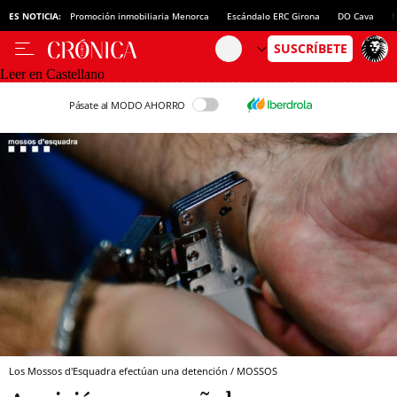
ES NOTICIA:
Promoción inmobiliaria Menorca
Escándalo ERC Girona
DO Cava
N
Leer en Castellano
Pásate al MODO AHORRO
Los Mossos d'Esquadra efectúan una detención / MOSSOS