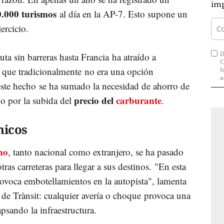
imp
0.000 turismos
al día en la AP-7. Esto supone un
ercicio.
D
uta sin barreras hasta Francia ha atraído a
C
ta, que tradicionalmente no era una opción
f
a
 este hecho se ha sumado la necesidad de ahorro de
precio del
carburante
do por la subida del
.
nicos
mo
, tanto nacional como extranjero, se ha pasado
tras carreteras para llegar a sus destinos. "En esta
ovoca embotellamientos en la autopista", lamenta
 de Trànsit: cualquier avería o choque provoca una
psando la infraestructura.