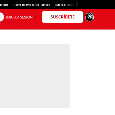
lítoris
Nuevo tresmil de los Pirineos
Ruta fácil de montaña
El arroz más meloso