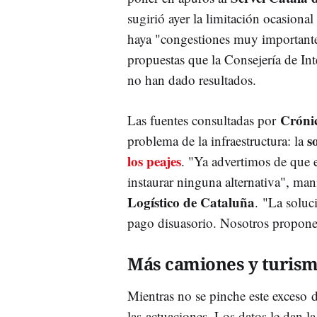
sugirió ayer la limitación ocasiona
haya "congestiones muy importante
propuestas que la Consejería de Int
no han dado resultados.
Cróni
Las fuentes consultadas por
s
problema de la infraestructura: la
los peajes
. "Ya advertimos de que e
instaurar ninguna alternativa", man
Logístico de Cataluña
. "La soluc
pago disuasorio. Nosotros propon
Más camiones y turis
Mientras no se pinche este exceso
las actuaciones. Los datos le dan l