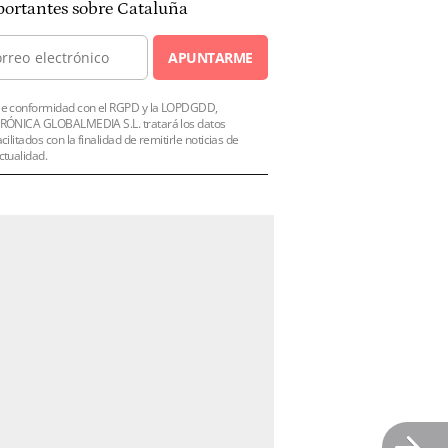
ortantes sobre Cataluña
APUNTARME
e conformidad con el RGPD y la LOPDGDD,
RÓNICA GLOBALMEDIA S.L. tratará los datos
acilitados con la finalidad de remitirle noticias de
ctualidad.