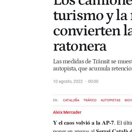
Los camiones
turismo y la
convierten l
ratonera
Las medidas de Trànsit se muest
autopista, que acumula retencion
10 agosto, 2022
00:00
CATALUÑA
TRÁFICO
AUTOPISTAS
MOV
Aleix Mercader
Y el caos volvió a la AP-7
. El últ
Servei Català 
poner en apuros al