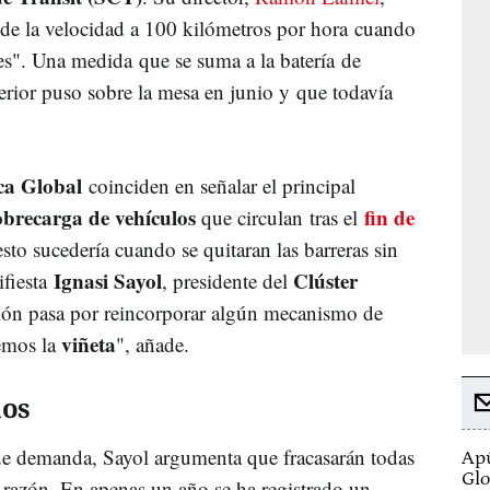
l de la velocidad a 100 kilómetros por hora cuando
s". Una medida que se suma a la batería de
erior puso sobre la mesa en junio y que todavía
ca Global
coinciden en señalar el principal
obrecarga
de vehículos
fin de
que circulan tras el
sto sucedería cuando se quitaran las barreras sin
Ignasi Sayol
Clúster
ifiesta
, presidente del
ión pasa por reincorporar algún mecanismo de
viñeta
emos la
", añade.
mos
 de demanda, Sayol argumenta que fracasarán todas
Apú
Glo
a razón. En apenas un año se ha registrado un