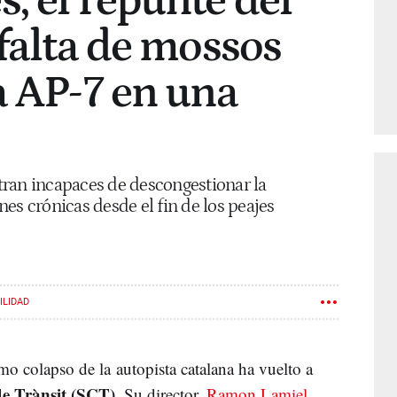
, el repunte del
 falta de mossos
a AP-7 en una
ran incapaces de descongestionar la
es crónicas desde el fin de los peajes
ILIDAD
imo colapso de la autopista catalana ha vuelto a
de Trànsit (SCT)
. Su director,
Ramon Lamiel
,