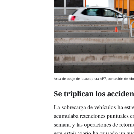
Área de peaje de la autopista AP7, concesión de Abe
Se triplican los accide
La sobrecarga de vehículos ha estre
acumulaba retenciones puntuales en
semana y las operaciones de retorno
este
estrés
viario ha causado un au