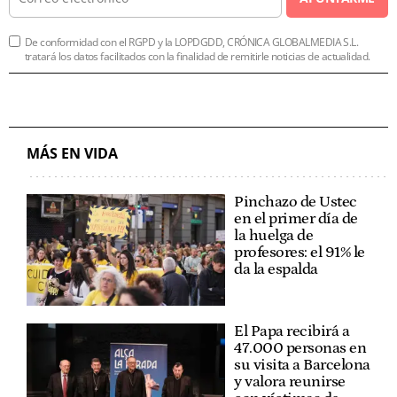
De conformidad con el RGPD y la LOPDGDD, CRÓNICA GLOBALMEDIA S.L.
tratará los datos facilitados con la finalidad de remitirle noticias de actualidad.
MÁS EN VIDA
Pinchazo de Ustec
en el primer día de
la huelga de
profesores: el 91% le
da la espalda
El Papa recibirá a
47.000 personas en
su visita a Barcelona
y valora reunirse