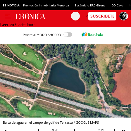
ES NOTICIA:
Promoción inmobiliaria Menorca
Escándalo ERC Girona
DO Cava
N
Leer en Castellano
Pásate al MODO AHORRO
Balsa de agua en el campo de golf de Terrassa / GOOGLE MAPS