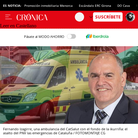
ES NOTICIA:
Promoción inmobiliaria Menorca
Escándalo ERC Girona
DO Cava
N
Leer en Castellano
Pásate al MODO AHORRO
Fernando Izagirre, una ambulancia del CatSalut con el fondo de la ikurriña: el
asalto del PNV las emergencias de Cataluña / FOTOMONTAJE CG