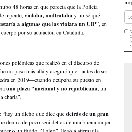
imp
ubo 48 horas en que parecía que la Policía
violaba, maltrataba
de repente,
y no sé qué
gustaría a algunas que las violara un UIP
”, en
 el cuerpo por su actuación en Cataluña.
D
C
f
a
iones polémicas que realizó en el discurso de
ue un paso más allá y aseguró que –antes de ser
vedra en 2019—cuando ocupaba su puesto en
una plaza “nacional y no republicana
era
, un
 charla”.
detrás de un gran
e “hay un dicho que dice que
que dentro de poco será detrás de una buena mujer
jer o un fluido. O algo”, llegó a afirmar la