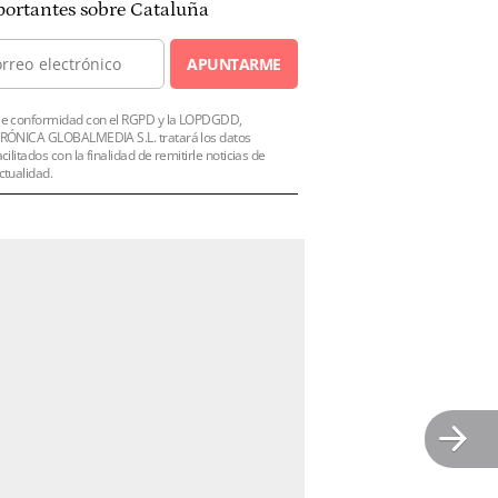
ortantes sobre Cataluña
APUNTARME
e conformidad con el RGPD y la LOPDGDD,
RÓNICA GLOBALMEDIA S.L. tratará los datos
acilitados con la finalidad de remitirle noticias de
ctualidad.