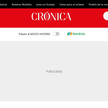
lativa
Radares Altafulla
Junts en Europa
Yates para el eclipse
Pueblo de la ce
Pásate al MODO AHORRO