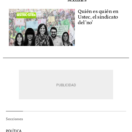
Quién es quién en
Ustec, el sindicato
del 'no'
Secciones
POLÍTICA