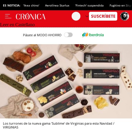
ES NOTICIA:
'Ikea chino'
Aerolínea Starlux
'Fintech' suspendida
Fugitivo en Sitg
Leer en Castellano
Pásate al MODO AHORRO
Los turrones de la nueva gama 'Sublime' de Virginias para esta Navidad /
VIRGINIAS